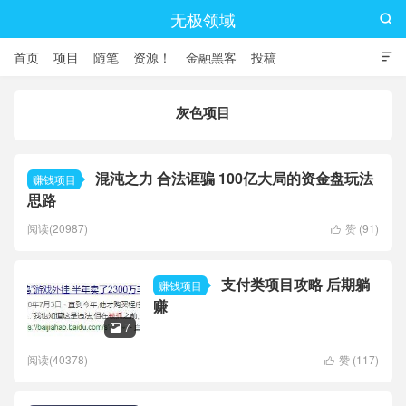
无极领域

首页
项目
随笔
资源！
金融黑客
投稿

灰色项目
混沌之力 合法诓骗 100亿大局的资金盘玩法
赚钱项目
思路
阅读(20987)
赞 (
91
)

支付类项目攻略 后期躺
赚钱项目
赚
7

阅读(40378)
赞 (
117
)
