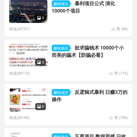
暴利项目公式 演化
赚钱项目
10000个项目
3

阅读(20757)
赞 (
89
)

欲求骗钱术 10000个小
赚钱项目
而美的骗术【防骗必看】
4

阅读(26773)
赞 (
115
)

反逻辑式暴利 日赚3万的
赚钱项目
操作
5

阅读(29166)
赞 (
155
)

五星项目 数据思维 日收
赚钱项目