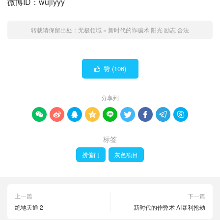
微博ID：wujiyyy
转载请保留出处：
无极领域
»
新时代的诈骗术 阳光 励志 合法
赞 (
106
)

分享到









标签
捞偏门
灰色项目
上一篇
下一篇
绝地天通 2
新时代的作弊术 AI暴利抢劫