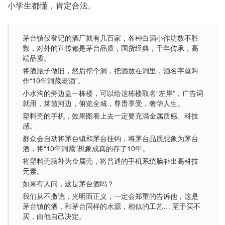
小学生都懂，肯定合法。
茅台镇仅登记的酒厂就有几百家，各种白酒小作坊数不胜
数，对外的宣传都是茅台品质，国货经典，千年传承，高
端品质。
将酒瓶子做旧，然后挖个洞，把酒放在洞里，酒名字就叫
作“10年洞藏老酒”。
小水沟的旁边盖一栋楼，可以给这栋楼取名“左岸”，广告词
就用，莱茵河边，俯览全城，尊贵享受，奢华人生。
塑料壳的手机，效果图看上去一定要充满金属质感、科技
感。
群众会自动将茅台镇和茅台挂钩，将茅台品质想象为茅台
酒，将“10年洞藏”想象成真的存了10年。
将塑料壳脑补为金属壳，将普通的手机系统脑补出高科技
元素。
如果有人问，这是茅台酒吗？
我们从不撒谎，光明而正义，一定会郑重的告诉他，这是
茅台镇的酒，和茅台同样的水源，相似的工艺… 至于买不
买，由他自己决定。