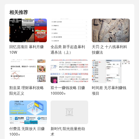
相关推荐
回忆流项目 暴利月赚
全品类 新手起盘暴利
天罚 之 十八线暴利科
10W
通杀法（上）
技赚法
割韭菜 理财暴利攻略
双十一赚钱攻略 日赚
时间差 无尽暴利赚钱
阳光正义
100000+
项目
付费流 无限放大 日赚
新时代 阳光批量抢劫
1000+
术