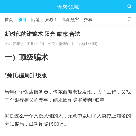
无极领域

首页
项目
随笔
资源！
金融黑客
投稿

新时代的诈骗术 阳光 励志 合法
天玑 发布于 2019-09-16
分类：
赚钱项目
阅读(17366)
一）顶级骗术
*旁氏骗局升级版
当年有个饭店服务员，偷东西被老板发现，丢了工作，又找
了个银行柜员的差事，结果因诈骗罪被判刑3年。
就是这么一个又蠢又懒的人，无意中发明了人类史上知名的
旁氏骗局，成功诈骗1500万。