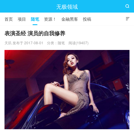
无极领域

首页
项目
随笔
资源！
金融黑客
投稿

表演圣经 演员的自我修养
天玑 发布于 2017-08-01
分类：
随笔
阅读(19407)