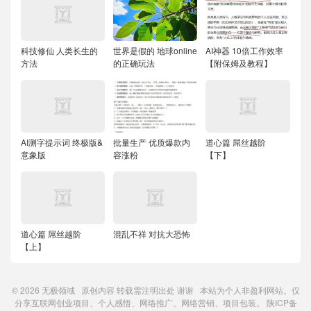
科技修仙 人类长生的
世界是假的 地球online
AI神器 10倍工作效率
方法
的正确玩法
【附保姆及教程】
AI测字提示词 终极版&
批量生产 优质爆款内
道心篇 屌丝越阶
意象版
容涨粉
【下】
道心篇 屌丝越阶
混乱不祥 对抗大恐怖
【上】
© 2026
无极领域
原创内容
转载需注明出处
谢谢 本站为个人非盈利网站。仅
分享互联网创业项目、个人感悟、网络推广、网络营销、项目包装。
陕ICP备