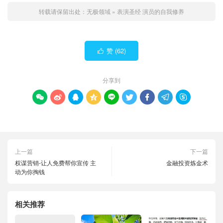
转载请保留出处：
无极领域
»
表演圣经 演员的自我修养
赞 (
62
)

分享到









上一篇
下一篇
权谋营销-让人免费帮你宣传 主
金融投资炼金术
动为你掏钱
相关推荐