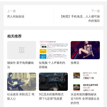
上一篇
下一篇
穷人何如创业
【刚需】手机免流，人人都可操
作的项目
相关推荐
骚操作 新手电商赚钱
短视频 个人IP暴利内
按摩店
法
容模板
社会效应 剥削员工 驾
3亿流水的微商模式
永远有效的赚钱秘诀
驭人心
用“1%定律”找老婆
近100年 全球顶级企业
的共性